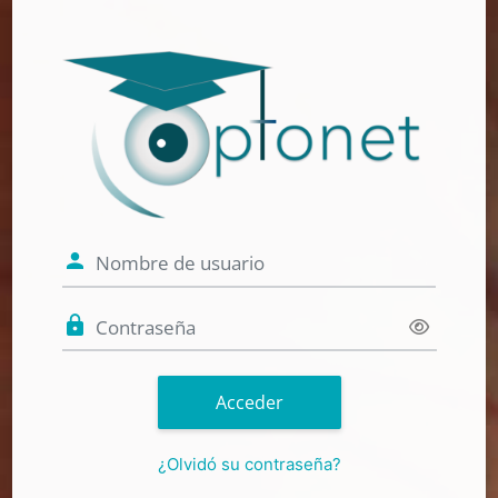
Salta al contenido principal
Entrar a Camp
Nombre de usuario
Contraseña
Acceder
¿Olvidó su contraseña?